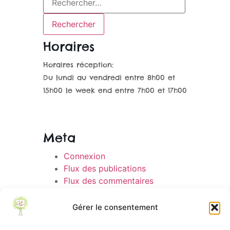
Horaires
Horaires réception:
Du lundi au vendredi entre 8h00 et
15h00 le week end entre 7h00 et 17h00
Meta
Connexion
Flux des publications
Flux des commentaires
Site de WordPress-FR
Gérer le consentement
Mon Lit dans l’arbre