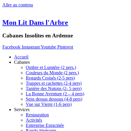
Aller au contenu
Mon Lit Dans l'Arbre
Cabanes Insolites en Ardenne
Facebook
Instagram
Youtube
Pinterest
Accueil
Cabanes
Ombre et Lumière (2 pers.)
Couleurs du Monde (2 pers.)
Regards Croisés (2-5 pers)
Trappes et cachettes (2-4 pers)
Tanière des Nutons (2- 5 pers)
La Bonne Aventure (2 – 4 pers)
Sens dessus dessous (4-8 pers)
Vue sur Vierre (1-6 pers)
Services
Restauration
Activités
Entreprise Enracinée
Rando itinérante